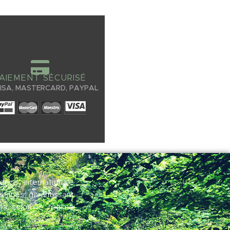
AIEMENT SÉCURISÉ
VISA, MASTERCARD, PAYPAL
nce internationale
éennes, garantissant
tés selon le régime