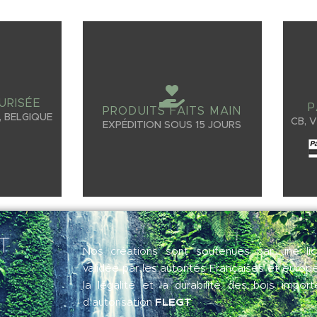
URISÉE
P
PRODUITS FAITS MAIN
 BELGIQUE
CB, 
EXPÉDITION SOUS 15 JOURS
GT
Nos créations sont soutenues par une lice
validée par les autorités Françaises et europ
la légalité et la durabilité des bois impor
FLEGT
d’autorisation
.