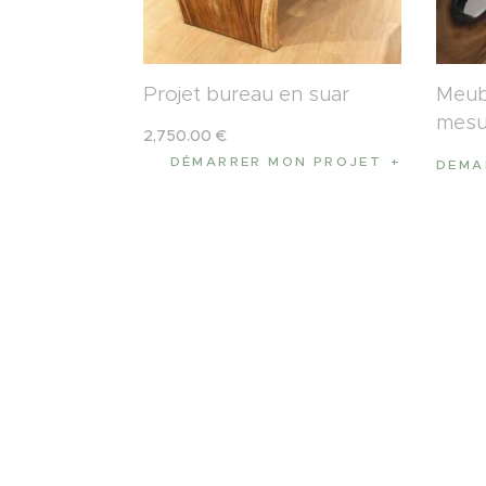
Projet bureau en suar
Meub
mesu
2,750
.
00
€
DÉMARRER MON PROJET
DEMA