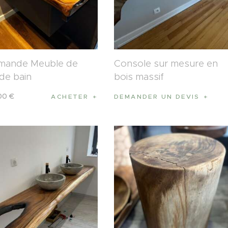
ande Meuble de
Console sur mesure en
 de bain
bois massif
00
€
ACHETER
DEMANDER UN DEVIS