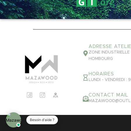
ADRESSE ATELI
ZONE INDUSTRIELLE
HOMBOURG
HORAIRES
LUNDI - VENDREDI : 9
CONTACT MAIL
MAZAWOOD@OUTLO