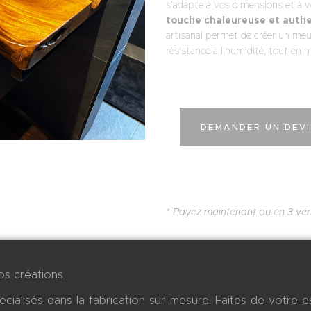
s’adapte à vos dimensions et à 
NOS
touche chaleureuse et auth
artisanal permet de créer un me
RÉALISATIONS
résistance à l’humidité, tout en m
DEMANDER UN DEVI
* Payez maintenant ou en 3 ver
s créations.
cialisés dans la fabrication sur mesure. Faites de votre e