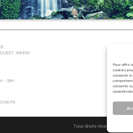
ER
 OUEST, 68490
Un 
Pour offrir 
cookies pou
consentir à
H - 18H
comportemen
consentir o
caractéristi
OK.FR
Ac
Tous droits réservés © |
CGV