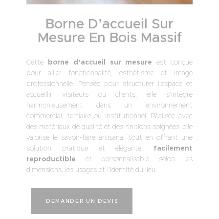
Borne D’accueil Sur
Mesure En Bois Massif
Cette
borne d’accueil sur mesure
est conçue
pour allier fonctionnalité, esthétisme et image
professionnelle. Pensée pour structurer l’espace et
accueillir visiteurs ou clients, elle s’intègre
harmonieusement dans un environnement
commercial, tertiaire ou institutionnel. Réalisée avec
des matériaux de qualité et des finitions soignées, elle
valorise le savoir-faire artisanal tout en offrant une
solution pratique et élégante,
facilement
reproductible
et personnalisable selon les
dimensions, les usages et l’identité du lieu.
A
DEMANDER UN DEVIS
l
t