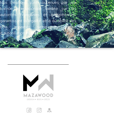
Nos créations sont soutenues par une
licence internationale validée par les
autorités Françaises et européennes,
garantissant la légalité et la durabilité des
bois importés selon le régime
FLEGT
d’autorisation
.