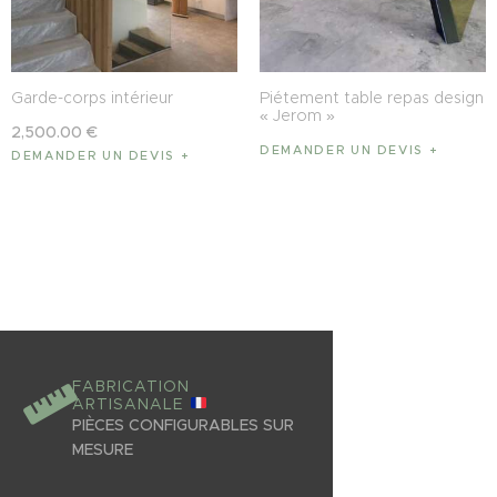
Garde-corps intérieur
Piétement table repas design
« Jerom »
2,500
.
00
€
DEMANDER UN DEVIS
DEMANDER UN DEVIS
FABRICATION
ARTISANALE
PIÈCES CONFIGURABLES SUR
MESURE