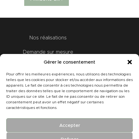
Nos réalisations
Demande sur mesure
Gérer le consentement
Bon Cadeau
Pour offrir les meilleures expériences, nous utilisons des technologies
telles que les cookies pour stocker et/ou accéder aux informations des
Contact
appareils. Le fait de consentir à ces technologies nous permettra de
traiter des données telles que le comportement de navigation ou les
A propos
ID uniques sur ce site. Le fait de ne pas consentir ou de retirer son
consentement peut avoir un effet négatif sur certaines
caractéristiques et fonctions.
Mon compte
Accepter
Tous droits réservés © |
CGV
|
Mentions