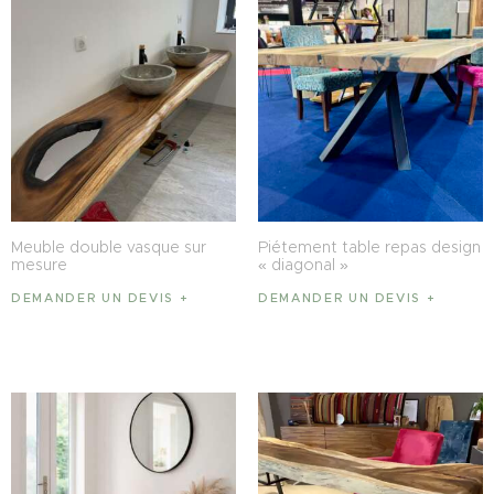
Meuble double vasque sur
Piétement table repas design
mesure
« diagonal »
DEMANDER UN DEVIS
DEMANDER UN DEVIS