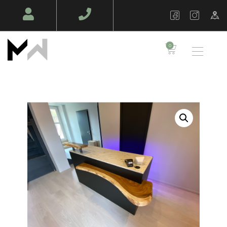
MAZAWOOD - MENUISERIE
Design Bois & Décoration – Fabrication
0
TABLES EN BOIS
MASSIF
MOBILIERS SUR
MESURE
AMÉNAGEMENT
BOIS
AMBIANCE PRO
BOIS EN PLEIN AIR
NOS RÉALISATIONS