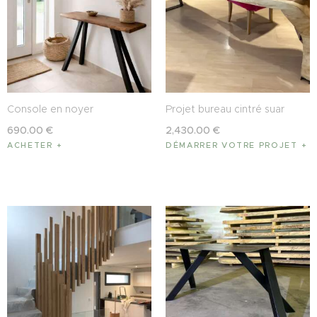
Console en noyer
Projet bureau cintré suar
690
.
00
€
2,430
.
00
€
ACHETER
DÉMARRER VOTRE PROJET