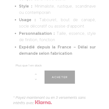
Style :
Minimaliste, rustique, scandinave
ou contemporain
Usage :
Tabouret, bout de canapé,
socle décoratif ou assise d’appoint
Personnalisation :
Taille, essence, style
de finition, fonction
Expédié depuis la France – Délai sur
demande selon fabrication
Plus que 1 en stock
A
ACHETER
l
t
e
r
* Payez maintenant ou en 3 versements sans
n
intérêts avec
a
t