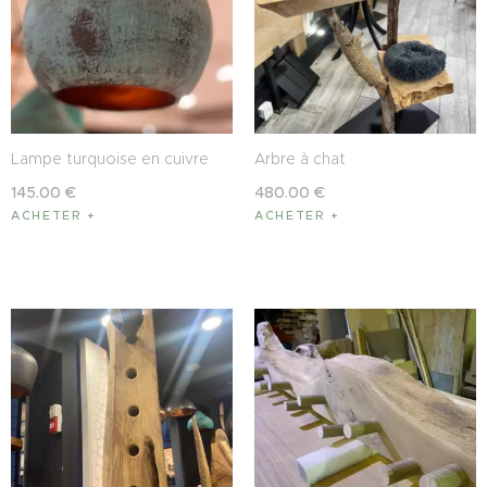
Lampe turquoise en cuivre
Arbre à chat
145
.
00
€
480
.
00
€
ACHETER
ACHETER