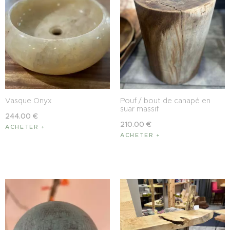
Vasque Onyx
Pouf / bout de canapé en
suar massif
244
.
00
€
210
.
00
€
ACHETER
ACHETER