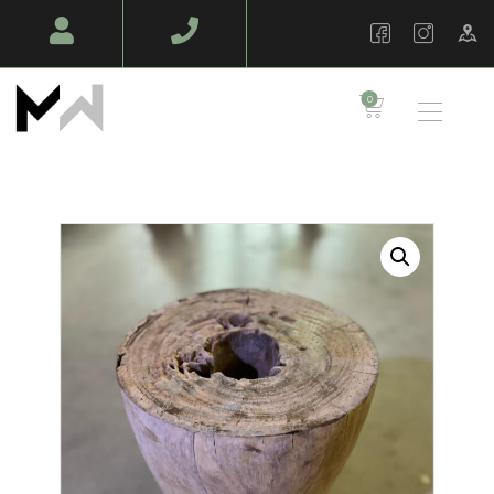
MAZAWOOD - MENUISERIE
Design Bois & Décoration – Fabrication
0
TABLES EN BOIS
MASSIF
MOBILIERS SUR
MESURE
AMÉNAGEMENT
BOIS
AMBIANCE PRO
BOIS EN PLEIN AIR
NOS RÉALISATIONS