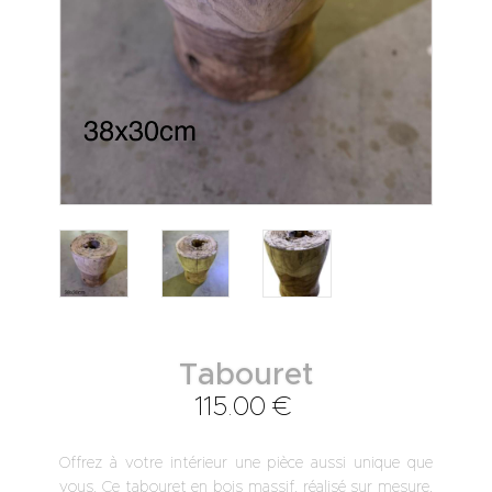
Tabouret
115
.
00
€
Offrez à votre intérieur une pièce aussi unique que
vous. Ce tabouret en bois massif, réalisé sur mesure,