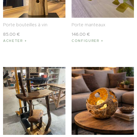
Porte bouteilles à vin
Porte manteaux
85
.
00
€
146
.
00
€
ACHETER
CONFIGURER