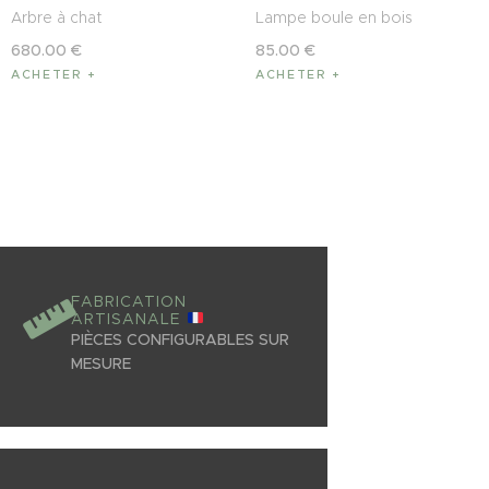
Arbre à chat
Lampe boule en bois
680
.
00
€
85
.
00
€
ACHETER
ACHETER
FABRICATION
ARTISANALE
PIÈCES CONFIGURABLES SUR
MESURE