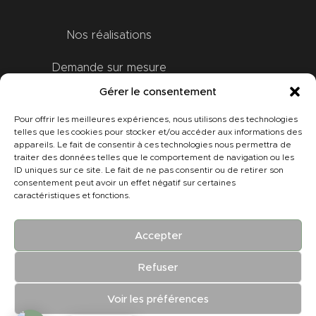
Nos réalisations
Demande sur mesure
Gérer le consentement
Bon Cadeau
Pour offrir les meilleures expériences, nous utilisons des technologies
Contact
telles que les cookies pour stocker et/ou accéder aux informations des
appareils. Le fait de consentir à ces technologies nous permettra de
traiter des données telles que le comportement de navigation ou les
A propos
ID uniques sur ce site. Le fait de ne pas consentir ou de retirer son
consentement peut avoir un effet négatif sur certaines
caractéristiques et fonctions.
Mon compte
Accepter
Tous droits réservés © |
CGV
|
Mentions
Refuser
légales
|
HDKN
Design
Voir les préférences