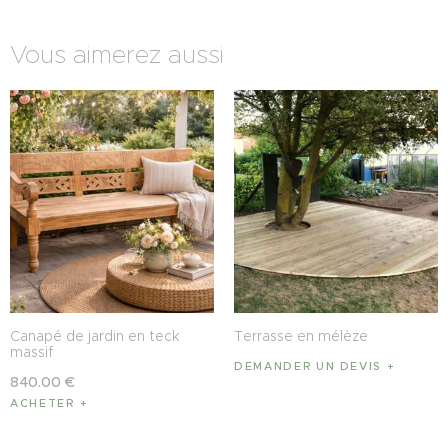
Vous aimerez aussi
Canapé de jardin en teck
Terrasse en mélèze
massif
DEMANDER UN DEVIS
840
.
00
€
ACHETER