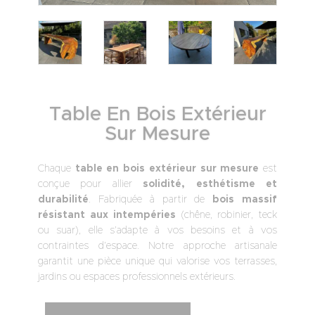
Table En Bois Extérieur
Sur Mesure
Chaque
table en bois extérieur sur mesure
est
conçue pour allier
solidité, esthétisme et
durabilité
. Fabriquée à partir de
bois massif
résistant aux intempéries
(chêne, robinier, teck
ou suar), elle s’adapte à vos besoins et à vos
contraintes d’espace. Notre approche artisanale
garantit une pièce unique qui valorise vos terrasses,
jardins ou espaces professionnels extérieurs.
A