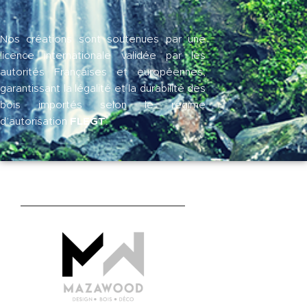
Nos créations sont soutenues par une
licence internationale validée par les
autorités Françaises et européennes,
garantissant la légalité et la durabilité des
bois importés selon le régime
FLEGT
d’autorisation
.