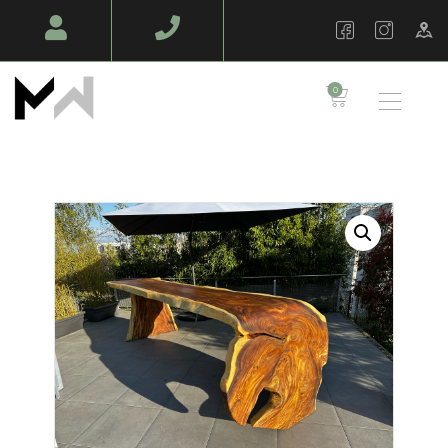
MAZAWOOD - MENUISERIE
Design Bois & Décoration – Fabrication
0
TABLES EN BOIS
MASSIF
MOBILIERS SUR
MESURE
AMÉNAGEMENT
BOIS
AMBIANCE PRO
BOIS EN PLEIN AIR
NOS RÉALISATIONS