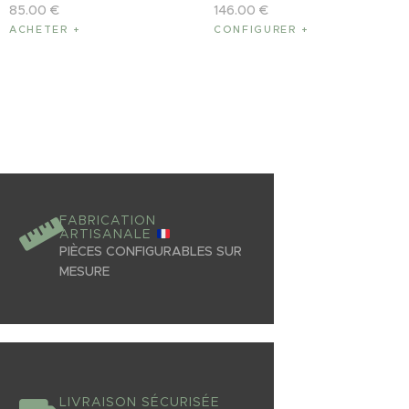
85
.
00
€
146
.
00
€
ACHETER
CONFIGURER
FABRICATION
ARTISANALE
PIÈCES CONFIGURABLES SUR
MESURE
LIVRAISON SÉCURISÉE