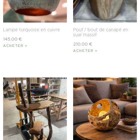
sprays multi-surfaces, les produits à base
d’alcool, ammoniaque, ou solvants
(risque d’altérer la finition mate).
– Pas d’éponge abrasive : Même pour
Lampe turquoise en cuivre
Pouf / bout de canapé en
une tache tenace, ne jamais frotter fort
suar massif
avec une éponge grattoir ou du côté
145
.
00
€
210
.
00
€
vert de l’éponge.
ACHETER
ACHETER
Recommandations :
La finition
huile fond dur effet mat soie
,
bien que durable et conçue pour offrir
une protection longue durée, n’est pas
destinée au contact direct avec des
températures élevées.
Nous recommandons donc d’utiliser un
dessous-plat pour poser vos plats
chauds.