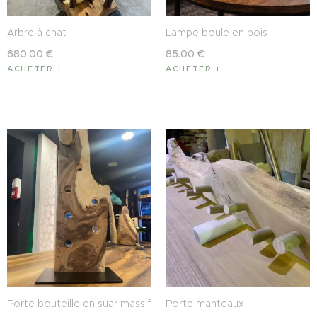
Arbre à chat
Lampe boule en bois
680
.
00
€
85
.
00
€
ACHETER
ACHETER
Porte bouteille en suar massif
Porte manteaux