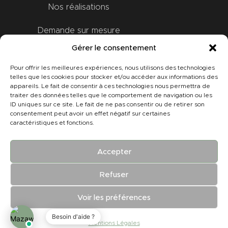
Nos réalisations
Demande sur mesure
Gérer le consentement
Bon Cadeau
Pour offrir les meilleures expériences, nous utilisons des technologies
Contact
telles que les cookies pour stocker et/ou accéder aux informations des
appareils. Le fait de consentir à ces technologies nous permettra de
traiter des données telles que le comportement de navigation ou les
A propos
ID uniques sur ce site. Le fait de ne pas consentir ou de retirer son
consentement peut avoir un effet négatif sur certaines
caractéristiques et fonctions.
Mon compte
Accepter
Tous droits réservés © |
CGV
|
Mentions
Refuser
légales
|
HDKN
Design
Voir les préférences
Mentions Légales