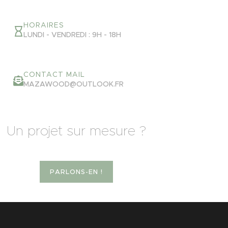
HORAIRES
LUNDI - VENDREDI : 9H - 18H
CONTACT MAIL
MAZAWOOD@OUTLOOK.FR
Un projet sur mesure ?
PARLONS-EN !