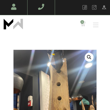
MAZAWOOD - MENUISERIE
Design Bois & Décoration – Fabrication
0
TABLES EN BOIS
MASSIF
MOBILIERS SUR
MESURE
AMÉNAGEMENT
BOIS
AMBIANCE PRO
BOIS EN PLEIN AIR
NOS RÉALISATIONS