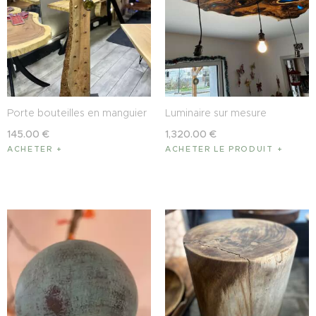
recherché. Dès le XIXe siècle, pour la
fabrication d’instruments de musique puis
progressivement pour concevoir des
pièces de mobilier de haute facture. Le
Palissandre des Indes est un bois
luxueux et rare. Avec ses côtés sombre
et dur, le palissandre représente la force
tranquille venue de la terre. Inébranlable,
Porte bouteilles en manguier
Luminaire sur mesure
impérieux, il connote la stabilité, la
145
.
00
€
1,320
.
00
€
persévérance et le courage. Il dégage
ACHETER
ACHETER LE PRODUIT
une forme d’énergie paisible empreinte
de maturité.
Nettoyage régulier :
– Chiffon doux et sec : Utilisez un chiffon
en microfibre ou en coton doux, sec ou
très légèrement humidifié à l’eau tiède.
– Pas de produits agressifs : Évitez
absolument les nettoyants abrasifs, les