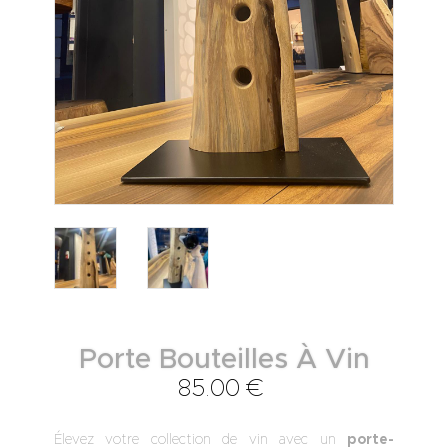
Porte Bouteilles À Vin
85
.
00
€
Élevez votre collection de vin avec un
porte-