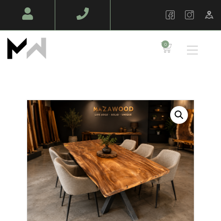
MAZAWOOD - MENUISERIE
Design Bois & Décoration – Fabrication
0
TABLES EN BOIS
MASSIF
MOBILIERS SUR
MESURE
AMÉNAGEMENT
BOIS
AMBIANCE PRO
BOIS EN PLEIN AIR
NOS RÉALISATIONS