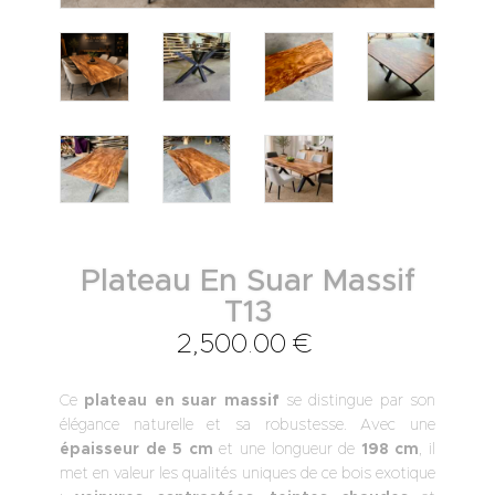
Plateau En Suar Massif
T13
2,500
.
00
€
Ce
plateau en suar massif
se distingue par son
élégance naturelle et sa robustesse. Avec une
épaisseur de 5 cm
et une longueur de
198 cm
, il
met en valeur les qualités uniques de ce bois exotique