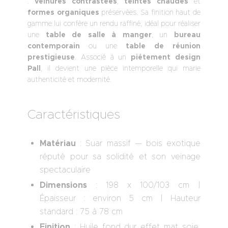
:
veinures contrastées
,
teintes chaudes
et
formes organiques
préservées. Sa finition haut de
gamme lui confère un rendu raffiné, idéal pour réaliser
une
table de salle à manger
, un
bureau
contemporain
ou une
table de réunion
prestigieuse
. Associé à un
piétement design
Pall
, il devient une pièce intemporelle qui marie
authenticité et modernité.
Caractéristiques
Matériau
: Suar massif — bois exotique
réputé pour sa solidité et son veinage
spectaculaire
Dimensions
: 198 x 100/103 cm |
Épaisseur : environ 5 cm | Hauteur
standard : 75 à 78 cm
Finition
: Huile fond dur effet mat soie,