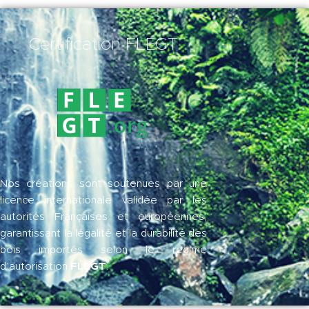
Certification FLEGT
Nos créations sont soutenues par une
licence internationale validée par les
autorités Françaises et européennes,
garantissant la légalité et la durabilité des
bois importés selon le régime
FLEGT
d’autorisation
.