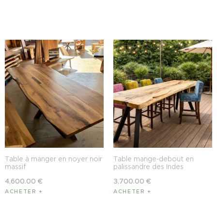
Table à manger en noyer noir
Table mange-debout en
massif
palissandre des Indes
4,600
.
00
€
3,700
.
00
€
ACHETER
ACHETER