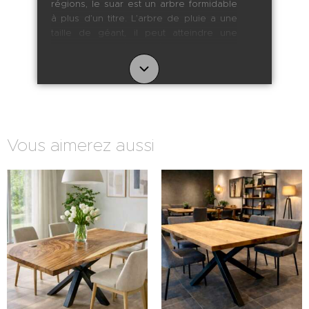
régions, le suar est un arbre formidable
à plus d’un titre. L’arbre de pluie a une
taille de géant, il peut atteindre une
hauteur de 30 à 40 mètres, et sa cime
une circonférence de 40 à 60 mètres.
L’herbe est plus verte sous ce géant
qu’ailleurs, car ses feuilles abritent du
soleil mais se rétractent quand la
luminosité baisse : elles laissent ainsi
passer la pluie jusqu’au sol. C’est de là
Vous aimerez aussi
que vient son surnom d’arbre de pluie.
Le suar, pour atteindre cette taille
impressionnante et de par l’étendue de
sa canopée, a en plus l’avantage de
capter incomparablement plus de CO2
que les autres espèces. Son grain fin, le
dessin sinueux de ses traits de
croissance et ses beaux dégradés du
blond au brun en font l’essence de bois
idéale pour un plateau de table unique.
On peut dire que le bois de suar
déborde de vigueur et de charisme.