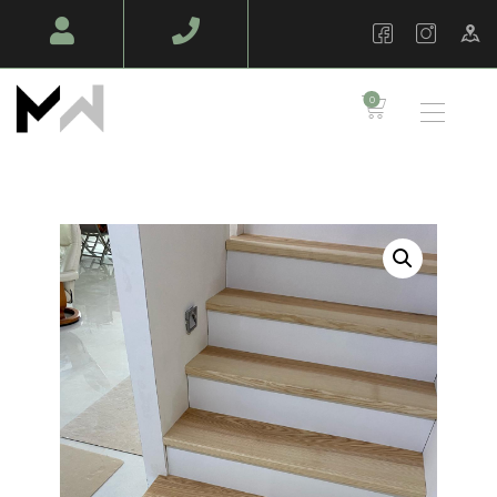
MAZAWOOD - MENUISERIE
Design Bois & Décoration – Fabrication
0
TABLES EN BOIS
MASSIF
MOBILIERS SUR
MESURE
AMÉNAGEMENT
BOIS
AMBIANCE PRO
BOIS EN PLEIN AIR
NOS RÉALISATIONS