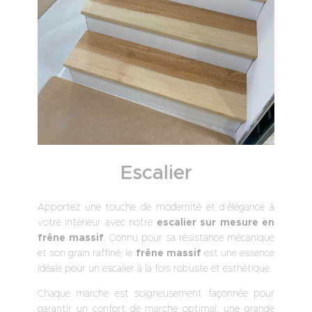
Escalier
Apportez une touche de modernité et d’élégance à
votre intérieur avec notre
escalier sur mesure en
frêne massif
. Connu pour sa résistance mécanique
et son grain raffiné, le
frêne massif
est une essence
idéale pour un escalier à la fois robuste et esthétique.
Chaque marche est soigneusement façonnée pour
garantir un confort de marche optimal, une grande