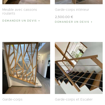
Meuble avec caissons
Garde-corps intérieur
roulants
2,500
.
00
€
DEMANDER UN DEVIS
DEMANDER UN DEVIS
Garde-corps
Garde-corps et Escalier