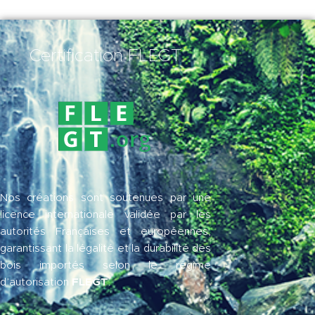
Certification FLEGT
Nos créations sont soutenues par une
licence internationale validée par les
autorités Françaises et européennes,
garantissant la légalité et la durabilité des
bois importés selon le régime
FLEGT
d’autorisation
.