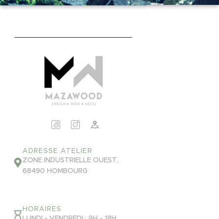
ADRESSE ATELIER
ZONE INDUSTRIELLE OUEST,
68490 HOMBOURG
HORAIRES
LUNDI - VENDREDI : 9H - 18H